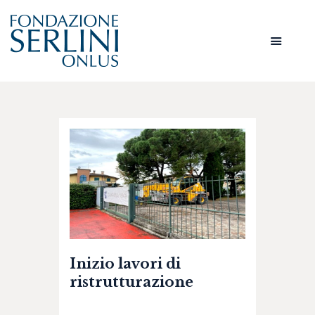
HOME
CHI SIAMO
SERVIZI
AMMINISTRAZIONE
NEWS
CONTATTI
AREA RISERVATA
Inizio lavori di
ristrutturazione