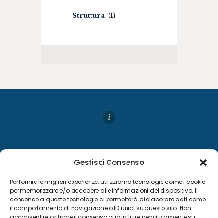
Struttura
(1)
Gestisci Consenso
Per fornire le migliori esperienze, utilizziamo tecnologie come i cookie
per memorizzare e/o accedere alle informazioni del dispositivo. Il
consenso a queste tecnologie ci permetterà di elaborare dati come
il comportamento di navigazione o ID unici su questo sito. Non
acconsentire o ritirare il consenso può influire negativamente su